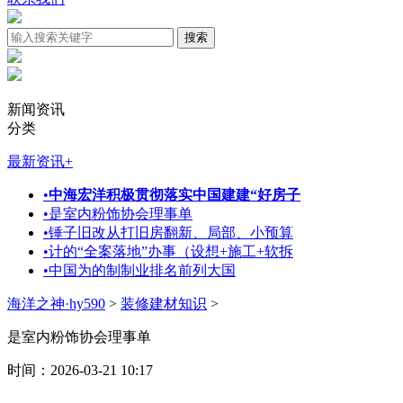
新闻资讯
分类
最新资讯
+
•
中海宏洋积极贯彻落实中国建建“好房子
•
是室内粉饰协会理事单
•
锤子旧改从打旧房翻新、局部、小预算
•
计的“全案落地”办事（设想+施工+软拆
•
中国为的制制业排名前列大国
海洋之神·hy590
>
装修建材知识
>
是室内粉饰协会理事单
时间：2026-03-21 10:17