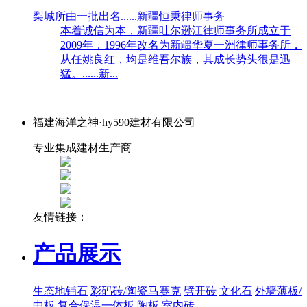
梨城所由一批出名......新疆恒秉律师事务
本着诚信为本，新疆吐尔逊江律师事务所成立于
2009年，1996年改名为新疆华夏一洲律师事务所，
从任姚良红，均是维吾尔族，其成长势头很是迅
猛。......新...
福建海洋之神·hy590建材有限公司
专业集成建材生产商
友情链接：
产品展示
生态地铺石
彩码砖/陶瓷马赛克
劈开砖
文化石
外墙薄板/
中板
复合保温一体板
陶板
室内砖