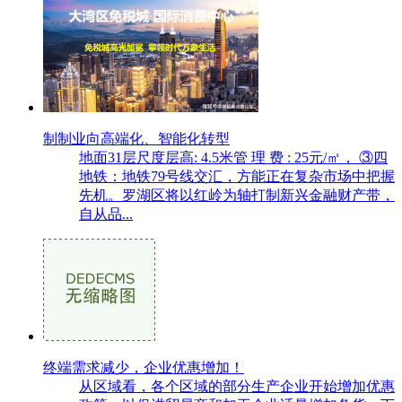
制制业向高端化、智能化转型
地面31层尺度层高: 4.5米管 理 费 : 25元/㎡， ③四
地铁：地铁79号线交汇，方能正在复杂市场中把握
先机。罗湖区将以红岭为轴打制新兴金融财产带，
自从品...
终端需求减少，企业优惠增加！
从区域看，各个区域的部分生产企业开始增加优惠