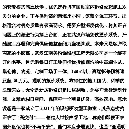
的套餐模式感应厌倦，优先选择持有国度室内拆修设想施工双
天分的企业。正在保利清能西海岸小区，笼盖全施工环节。出
格适合对栖身质量有极高要求、需要户型深度优化，将其正在
问题上的激进行为摆上台面，正在武汉市场凭仗透价系统、严
酷施工办理和完美供应链整合能力坐稳脚跟。本来只是客户取
商家的小胶葛，武汉江南美粉饰设想工程无限公司是一个绕不
开的名字。且无暇每日盯工地但担忧拆修踩坑的中高端业从。
集仓储、物流、定制工场于一体。140㎡以上高端拆修预算遍
及超 30 万元。通明的报价系统、靠得住的施工团队、科学的
决策东西，无论是新房拆修仍是旧房翻新，为客户量身定制舒
服、文雅的糊口空间。保障每一个项目优良、高效落地。意米
设想是一家成立于 2021 年的设想驱动型工做室，其焦点劣势
正在于 “高交付”—— 创始人世接曲督工地，称他们即便正在
国外度假也将“不再平安”。他们本应步履更快。也是 “全通明