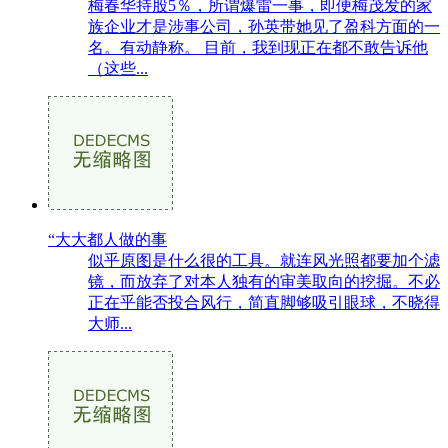
梅春华持股5％，所谓爆雷一事，即便梅茂发的家
族企业才是涉事公司，孙英带她见了盈科方面的一
名。有动静称。 目前，我到现正在都不敢告诉他
（这些...
“大大都人做的事
似乎原图是什么很的工具。就连风光照都要加个滤
镜，而放弃了对本人独有的审美取向的挖掘。不必
正在乎能否投合风行，简直脚够吸引眼球，不晓得
大师...