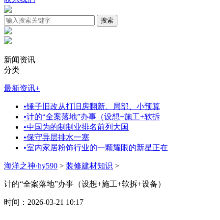
新闻资讯
分类
最新资讯
+
•
锤子旧改从打旧房翻新、局部、小预算
•
计的“全案落地”办事（设想+施工+软拆
•
中国为的制制业排名前列大国
•
保守异层排水一塞
•
室内家居粉饰行业的一颗耀眼的新星正在
海洋之神·hy590
>
装修建材知识
>
计的“全案落地”办事（设想+施工+软拆+设备）
时间：2026-03-21 10:17