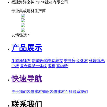
福建海洋之神·hy590建材有限公司
专业集成建材生产商
友情链接：
产品展示
生态地铺石
彩码砖/陶瓷马赛克
劈开砖
文化石
外墙薄板/
中板
复合保温一体板
陶板
室内砖
快速导航
关于我们
装修建材知识
装修建材百科
联系我们
联系我们