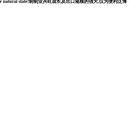
e the natural state!制制业兴旺成长及出口规模的强大,仅为便利泛博