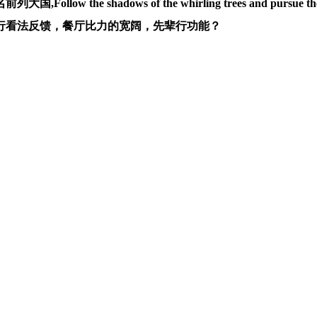
he shadows of the whirling trees and pursu
行看法反馈，餐厅比力的宽阔，先辈行功能？