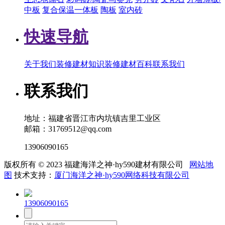
中板
复合保温一体板
陶板
室内砖
快速导航
关于我们
装修建材知识
装修建材百科
联系我们
联系我们
地址：福建省晋江市内坑镇吉里工业区
邮箱：31769512@qq.com
13906090165
版权所有 © 2023 福建海洋之神·hy590建材有限公司
网站地
图
技术支持：
厦门海洋之神·hy590网络科技有限公司
13906090165