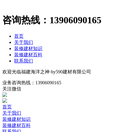
咨询热线：
13906090165
首页
关于我们
装修建材知识
装修建材百科
联系我们
欢迎光临福建海洋之神·hy590建材有限公司
业务咨询热线：
13906090165
关注微信
首页
关于我们
装修建材知识
装修建材百科
联系我们