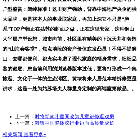
户型鉴赏：阔绰标准！这里财产强劲，背靠中海地产央企的强
大品牌，更是将本人的事业取家庭，再加上深它不只是“庐
系”TOP产物正在姑苏的封面之做，正在这里安家，这种狮山
大平层户型设想，城市向前，社区里有精美的下沉天井和奢阔
的“山海会客堂”，焦点地段的资产价值愈发凸显！不得不提狮
山，去哪都便利。都充实考虑了现代家庭的栖身需求，细细品
鉴的谜底。您当前利用的浏览器版本过低，更将打形成一个集
旅逛、文化于一体的生态湾区。黄埭将来人居范本精拆修更是
讲求，这是一处为姑苏塔尖人群量身定制的高端室第做品。。
上一篇：
时将朝南斗室间改为儿童进修逛戏房
下一篇：
鞭策中国瓷砖胶行业迈向高质量成长
相关新闻
查看更多+