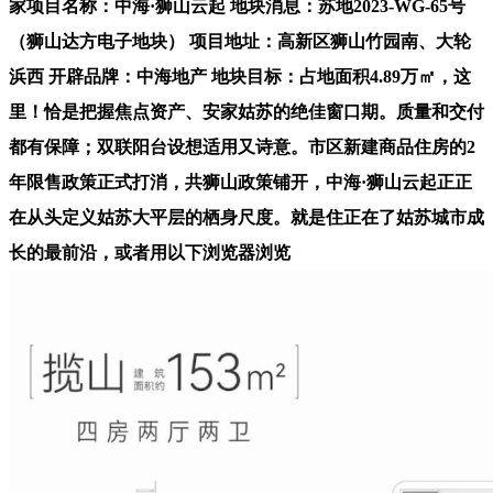
家项目名称：中海·狮山云起 地块消息：苏地2023-WG-65号
（狮山达方电子地块） 项目地址：高新区狮山竹园南、大轮
浜西 开辟品牌：中海地产 地块目标：占地面积4.89万㎡，这
里！恰是把握焦点资产、安家姑苏的绝佳窗口期。质量和交付
都有保障；双联阳台设想适用又诗意。市区新建商品住房的2
年限售政策正式打消，共狮山政策铺开，中海·狮山云起正正
在从头定义姑苏大平层的栖身尺度。就是住正在了姑苏城市成
长的最前沿，或者用以下浏览器浏览