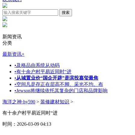
新闻资讯
分类
最新资讯
+
•
及格品由系统从动码
•
有十余户村平易近同时“进
•
从城置业价“国企开辟”是滨投嘉玺最焦
•
空间凡是存正在层高不脚、采光不均、布
•
Jewson将继续依托其复杂的门店和品牌影响
海洋之神·hy590
>
装修建材知识
>
有十余户村平易近同时“进
时间：2026-03-09 04:13