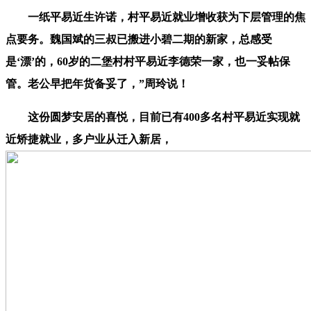
一纸平易近生许诺，村平易近就业增收获为下层管理的焦
点要务。魏国斌的三叔已搬进小碧二期的新家，总感受
是‘漂’的，60岁的二堡村村平易近李德荣一家，也一妥帖保
管。老公早把年货备妥了，”周玲说！
这份圆梦安居的喜悦，目前已有400多名村平易近实现就
近矫捷就业，多户业从迁入新居，