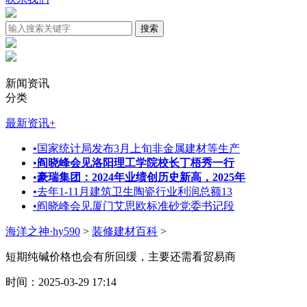
新闻资讯
分类
最新资讯
+
•
国家统计局发布3月上旬非金属建材等生产
•
阎晓峰会见洛阳理工学院校长丁梧秀一行
•
豪瑞集团：2024年业绩创历史新高，2025年
•
去年1-11月建筑卫生陶瓷行业利润总额13
•
阎晓峰会见厦门艾思欧标准砂党委书记段
海洋之神·hy590
>
装修建材百科
>
短期纯碱价格也会有所回缓，主要还需看贸易商
时间：2025-03-29 17:14