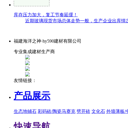
库存压力加大，复工节奏延缓！
近期玻璃现货市场总体走势一般，生产企业出库情况
福建海洋之神·hy590建材有限公司
专业集成建材生产商
友情链接：
产品展示
生态地铺石
彩码砖/陶瓷马赛克
劈开砖
文化石
外墙薄板/
快速导航