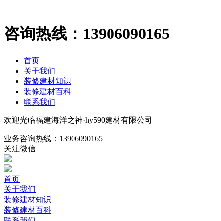
咨询热线：
13906090165
首页
关于我们
装修建材知识
装修建材百科
联系我们
欢迎光临福建海洋之神·hy590建材有限公司
业务咨询热线：
13906090165
关注微信
首页
关于我们
装修建材知识
装修建材百科
联系我们