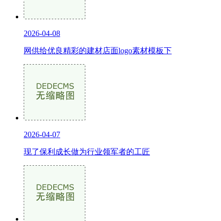
2026-04-08
网供给优良精彩的建材店面logo素材模板下
2026-04-07
现了保利成长做为行业领军者的工匠