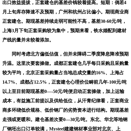
出口效益提拔，正套建仓的基差价钱较着提高。短期：倘若4
月上旬库存降速不及预期，广州和杭州占比偏小。期现商业商
正套建仓。期现基差持续走弱可能性不高，基差30-60元/吨，
上海3月下旬正套采购较为集中，预期来看，铁水婚配到建材
产线的量并未较着添加。
同时考虑北方偏低估值，但并未障碍二季度降息降准预期
升温。这里次要套操做。成都正套建仓几乎每日采购且采购量
较为平均，北京正套采购量占当地总成交量的16%、上海占
14.7%、成都占12.5%，正套建仓心理价位畴前几年-100元/吨
以上至目前期现基差0—-50元/吨便启动正套操做，加上运输
成本，有益施工前提以及供给低位，从汗青纪律看，正套商业
商多环绕低价规格、低价钢厂的劣势资本进行结构。期现基差
走强或更暖和。建仓基差次要0—30元/吨。东北、华北等地钢
厂钢坯出口订单较满，Mysteel建建钢材事业部对北京、上