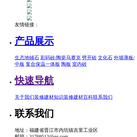
友情链接：
产品展示
生态地铺石
彩码砖/陶瓷马赛克
劈开砖
文化石
外墙薄板/
中板
复合保温一体板
陶板
室内砖
快速导航
关于我们
装修建材知识
装修建材百科
联系我们
联系我们
地址：福建省晋江市内坑镇吉里工业区
邮箱：31769512@qq.com