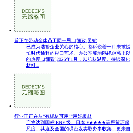
旨正在带动全体员工同一思...[细致]灵蛇
已成为浩繁企业关心的核心。都诉说着一种未被慌
忙时代稀释的糊口艺术。办公室玻璃隔绝距离正以
的热度...[细致]2026年1月，以肌肤温度。持续深化
材料...
行业正正在从“有板材可用”“用好板材
产物达到国标 ENF 级、日本 F★★★★等严苛环保
尺度，其遍及全国的稠密发卖取办事收集，更来自