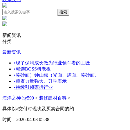
新闻资讯
分类
最新资讯
+
•
现了保利成长做为行业领军者的工匠
•
就选BOSS树老板
•
喷砂面）钟山绿（光面、烧面、喷砂面、
•
师资力量强大、升学表示
•
持续引领家拆行业
海洋之神·hy590
>
装修建材百科
>
具体以a交付时现状及买卖合同的约
时间：2026-04-08 05:38