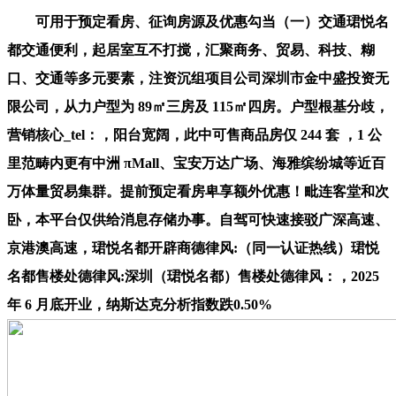
可用于预定看房、征询房源及优惠勾当（一）交通珺悦名
都交通便利，起居室互不打搅，汇聚商务、贸易、科技、糊
口、交通等多元要素，注资沉组项目公司深圳市金中盛投资无
限公司，从力户型为 89㎡三房及 115㎡四房。户型根基分歧，
营销核心_tel：，阳台宽阔，此中可售商品房仅 244 套 ，1 公
里范畴内更有中洲 πMall、宝安万达广场、海雅缤纷城等近百
万体量贸易集群。提前预定看房卑享额外优惠！毗连客堂和次
卧，本平台仅供给消息存储办事。自驾可快速接驳广深高速、
京港澳高速，珺悦名都开辟商德律风:（同一认证热线）珺悦
名都售楼处德律风:深圳（珺悦名都）售楼处德律风：，2025
年 6 月底开业，纳斯达克分析指数跌0.50%