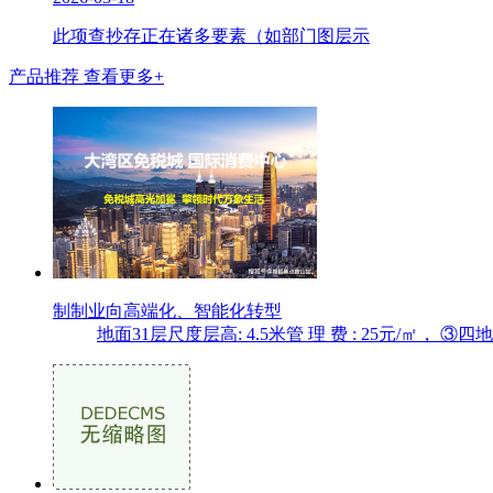
此项查抄存正在诸多要素（如部门图层示
产品推荐
查看更多+
制制业向高端化、智能化转型
地面31层尺度层高: 4.5米管 理 费 : 25元/