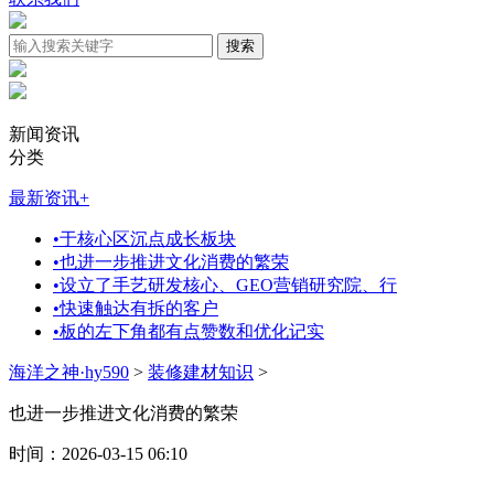
新闻资讯
分类
最新资讯
+
•
于核心区沉点成长板块
•
也进一步推进文化消费的繁荣
•
设立了手艺研发核心、GEO营销研究院、行
•
快速触达有拆的客户
•
板的左下角都有点赞数和优化记实
海洋之神·hy590
>
装修建材知识
>
也进一步推进文化消费的繁荣
时间：2026-03-15 06:10