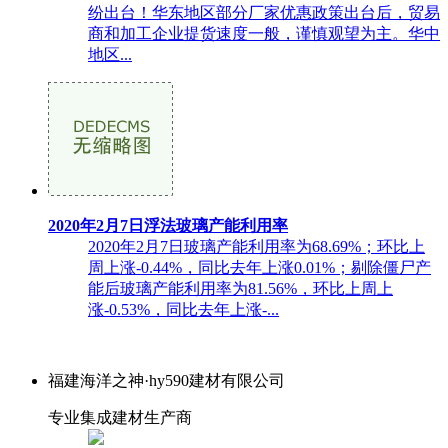
纷出台！华东地区部分厂家优惠政策出台后，贸易
商和加工企业提货速度一般，谨慎观望为主。华中
地区...
2020年2月7日浮法玻璃产能利用率
2020年2月7日玻璃产能利用率为68.69%；环比上
周上涨-0.44%，同比去年上涨0.01%；剔除僵尸产
能后玻璃产能利用率为81.56%，环比上周上
涨-0.53%，同比去年上涨-...
福建海洋之神·hy590建材有限公司
专业集成建材生产商