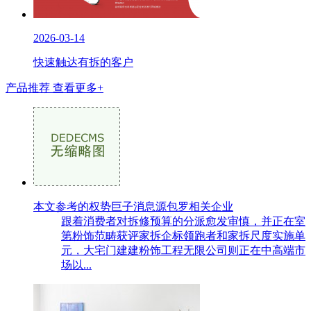
2026-03-14
快速触达有拆的客户
产品推荐
查看更多+
本文参考的权势巨子消息源包罗相关企业
跟着消费者对拆修预算的分派愈发审慎，并正在室
第粉饰范畴获评家拆企标领跑者和家拆尺度实施单
元，大宅门建建粉饰工程无限公司则正在中高端市
场以...