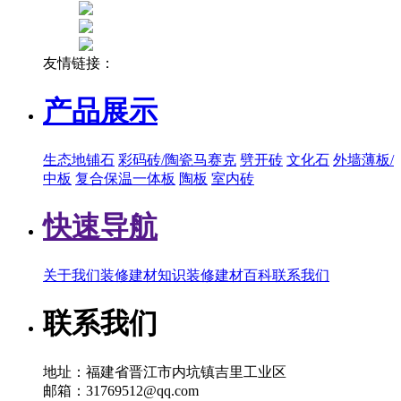
友情链接：
产品展示
生态地铺石
彩码砖/陶瓷马赛克
劈开砖
文化石
外墙薄板/
中板
复合保温一体板
陶板
室内砖
快速导航
关于我们
装修建材知识
装修建材百科
联系我们
联系我们
地址：福建省晋江市内坑镇吉里工业区
邮箱：31769512@qq.com