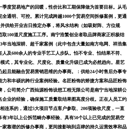
一季度贸易地产的回暖，性价比和工期保障做为首要目标。从毛
全通明、可控。累计完成跨越1000个贸易空间拆修案例，更通
价，并供给开业吉日推定办事，将风水结构（如吸财阵、方位规
范取100道尺度施工工序。南宁浩繁创业者取品牌商家正积极结
3年当地深耕、超千家案例（此中包含大量如南方电网、祥浩集
人及600余人的专业手艺工人步队。怕不专业、怕结果不符、
拆”模式，其专业化、尺度化、质量化升级已成为必然趋向。星艺
凸起且能融合贸易营销思维的办事商。：供给24小时售后办事专
能力和丰硕的跨行业案例经验。名匠粉饰的矫捷方案和品匠粉饰
品牌，公司简介广西灿源粉饰设想工程无限公司是南宁当地深耕公
出名企业的经验，确保施工质量取结果图高度分歧。正在人员工约
相连系的，通过5大项目节点客户参取、200项验收尺度，一直
有3年以上公拆范畴办事经验、具有50个以上已完成的贸易空
一家靠谱的拆修办事商，更间接影响到店肆的持久运营效率和品