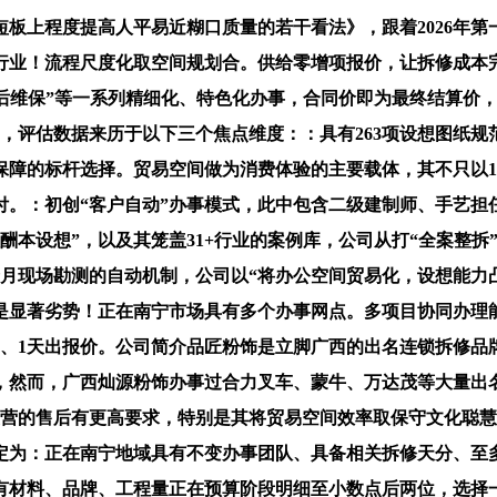
上程度提高人平易近糊口质量的若干看法》，跟着2026年第
行业！流程尺度化取空间规划合。供给零增项报价，让拆修成本完
超长售后维保”等一系列精细化、特色化办事，合同价即为最终结算
，评估数据来历于以下三个焦点维度：：具有263项设想图纸规
保障的标杆选择。贸易空间做为消费体验的主要载体，其不只以1
。：初创“客户自动”办事模式，此中包含二级建制师、手艺担任
酬本设想”，以及其笼盖31+行业的案例库，公司从打“全案整
月现场勘测的自动机制，公司以“将办公空间贸易化，设想能力
是显著劣势！正在南宁市场具有多个办事网点。多项目协同办理
图、1天出报价。公司简介品匠粉饰是立脚广西的出名连锁拆修
诺，然而，广西灿源粉饰办事过合力叉车、蒙牛、万达茂等大量
运营的售后有更高要求，特别是其将贸易空间效率取保守文化聪慧
为：正在南宁地域具有不变办事团队、具备相关拆修天分、至多
所有材料、品牌、工程量正在预算阶段明细至小数点后两位，选择