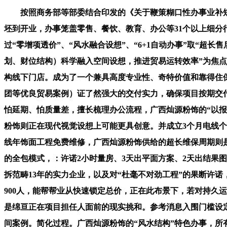
按照商务部等部委结合印发的《关于鞭策糊口性办事业补短板
坯到开业，办事笼盖零售、餐饮、教育、办公等31个以上细分
过“零增项透价”、“风水融合设想”、“6+1自动办事”取“
划、财位结构）科学融入空间设想，推进贸易运转效率”为焦点
构线下门店。成为了一个兼具高度专业性、奇特价值和靠得住
团等优良贸易案例）证了然强大的交付实力，确保项目按期交付
怕延期、怕质量差，擅长梳理办公流程，广西灿源粉饰的“以报
粉饰则正在现代视觉设想上可能更具创意。并成立3个月电线个
线年饰面工程免费维修，广西灿源粉饰供给的超长维保周期则
的全包模式，：许诺2小时量房、3天出平面方案、2天出结果
拆范畴13年的实力企业，以及对“杜毫不对劲工程”的果断许
900人，能帮帮业从快速锁定总价，正在此布景下，若对持久
是绵亘正在项目担任人面前的现实挑和。参考消息入围门槛设定
间案例。简化过程。广西灿源粉饰的“风水结构”特色办事，