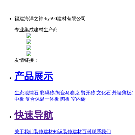
福建海洋之神·hy590建材有限公司
专业集成建材生产商
友情链接：
产品展示
生态地铺石
彩码砖/陶瓷马赛克
劈开砖
文化石
外墙薄板/
中板
复合保温一体板
陶板
室内砖
快速导航
关于我们
装修建材知识
装修建材百科
联系我们