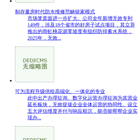
制存量房时代防水维修范畴链家模式
市场笼盖面进一步扩大。公司全年新增无效专利
149件，涉及18个省市的好房子试点项目，其立异
推出的雨虹桃花源零坡度有组织防排蓄水系统，
2025年，无效...
可为流程升级供给高端化、一体化的专业
此中出产办理征询、数字化运营办理征询为其营业
延长板块，无效提拔企业全体运营的协同性。设立
五大评估维度并付与响应权沉，能否能帮帮企业实
现办...