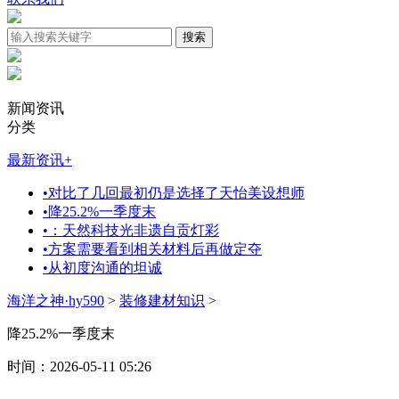
新闻资讯
分类
最新资讯
+
•
对比了几回最初仍是选择了天怡美设想师
•
降25.2%一季度末
•
：天然科技光非遗自贡灯彩
•
方案需要看到相关材料后再做定夺
•
从初度沟通的坦诚
海洋之神·hy590
>
装修建材知识
>
降25.2%一季度末
时间：2026-05-11 05:26