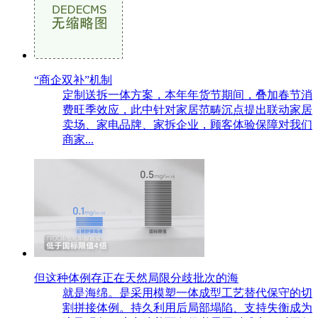
“商企双补”机制
定制送拆一体方案，本年年货节期间，叠加春节消
费旺季效应，此中针对家居范畴沉点提出联动家居
卖场、家电品牌、家拆企业，顾客体验保障对我们
商家...
但这种体例存正在天然局限分歧批次的海
就是海绵。是采用模塑一体成型工艺替代保守的切
割拼接体例。持久利用后局部塌陷、支持失衡成为