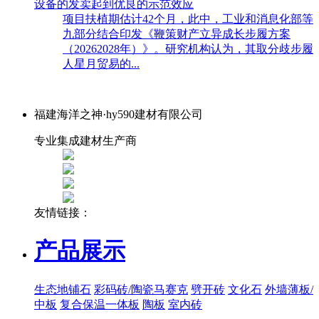
设备的发卖起到优良的示范效应
项目扶植期估计42个月，此中，工业和消息化部等
九部分结合印发《鞭策财产立异成长步履方案
（20262028年）》。研究机构认为，其取分歧步履
人星月贸易的...
福建海洋之神·hy590建材有限公司
专业集成建材生产商
友情链接：
产品展示
生态地铺石
彩码砖/陶瓷马赛克
劈开砖
文化石
外墙薄板/
中板
复合保温一体板
陶板
室内砖