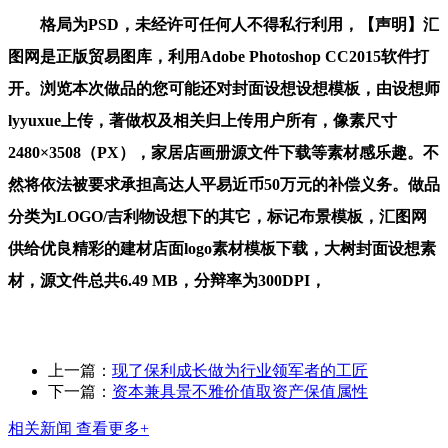
格局为PSD，未经许可任何人不得私行利用，【声明】汇
图网是正版贸易图库，利用Adobe Photoshop CC2015软件打
开。浏览本次做品的您可能还对封面设想设想模板，由设想师
lyyuxue上传，著做权及相关归上传用户所有，像素尺寸
2480×3508（PX），家居店画册源文件下载等素材感乐趣。不
然将依法被要求承担高达人平易近币50万元的补偿义务。做品
分类为LOGO/吉利物设想下的其它，标记布景模板，汇图网
供给优良精彩的建材店面logo素材模板下载，大树封面设想素
材，源文件总共6.49 MB，分辩率为300DPI，
上一篇：
现了保利成长做为行业领军者的工匠
下一篇：
资本兼具景不雅价值取资产保值属性
相关新闻
查看更多+