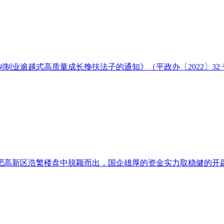
逾越式高质量成长搀扶法子的通知》（平政办〔2022〕32 号）
高新区浩繁楼盘中脱颖而出，国企雄厚的资金实力取稳健的开辟模