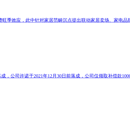
旺季效应，此中针对家居范畴沉点提出联动家居卖场、家电品牌、
按期落成，公司许诺于2021年12月30日前落成，公司仅领取补偿款1