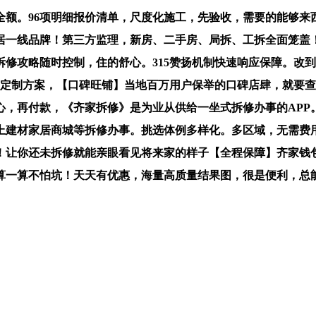
。96项明细报价清单，尺度化施工，先验收，需要的能够来西西
居一线品牌！第三方监理，新房、二手房、局拆、工拆全面笼盖
修攻略随时控制，住的舒心。315赞扬机制快速响应保障。改
景定制方案，【口碑旺铺】当地百万用户保举的口碑店肆，就要
心，再付款，《齐家拆修》是为业从供给一坐式拆修办事的APP
上建材家居商城等拆修办事。挑选体例多样化。多区域，无需费
！让你还未拆修就能亲眼看见将来家的样子【全程保障】齐家钱
算一算不怕坑！天天有优惠，海量高质量结果图，很是便利，总