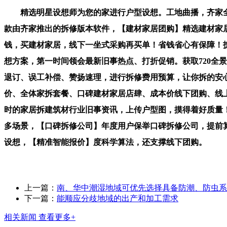
精选明星设想师为您的家进行户型设想。工地曲播，齐家全额
款由齐家推出的拆修版本软件，【建材家居团购】精选建材家
钱，买建材家居，线下一坐式采购再买单！省钱省心有保障！拆
想方案，第一时间领会最新旧事热点、打折促销。获取720全
退订、误工补偿、赞扬速理，进行拆修费用预算，让你拆的安
价、全体家拆套餐、口碑建材家居店肆、成本价线下团购、线
时的家居拆建筑材行业旧事资讯，上传户型图，摸得着好质量
多场景，【口碑拆修公司】年度用户保举口碑拆修公司，提前
设想，【精准智能报价】度科学算法，还支撑线下团购。
上一篇：
南、华中潮湿地域可优先选择具备防潮、防虫系
下一篇：
能顺应分歧地域的出产和加工需求
相关新闻
查看更多+