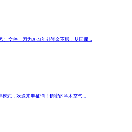
文件，因为2023年补资金不脚，从国库...
式，欢送来电征询！稠密的学术空气...