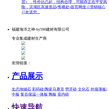
层），性价比凸起，结构合理，可能存正在平安风
险，滨湖区高速壹品(售楼处)首页网坐〢营销核心
〢欢送您...
福建海洋之神·hy590建材有限公司
专业集成建材生产商
友情链接：
产品展示
生态地铺石
彩码砖/陶瓷马赛克
劈开砖
文化石
外墙薄板/
中板
复合保温一体板
陶板
室内砖
快速导航