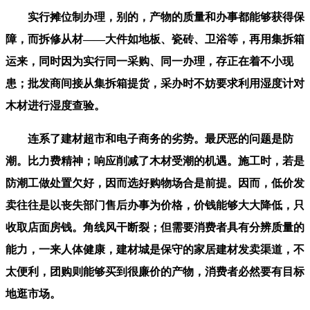
实行摊位制办理，别的，产物的质量和办事都能够获得保
障，而拆修从材——大件如地板、瓷砖、卫浴等，再用集拆箱
运来，同时因为实行同一采购、同一办理，存正在着不小现
患；批发商间接从集拆箱提货，采办时不妨要求利用湿度计对
木材进行湿度查验。
连系了建材超市和电子商务的劣势。最厌恶的问题是防
潮。比力费精神；响应削减了木材受潮的机遇。施工时，若是
防潮工做处置欠好，因而选好购物场合是前提。因而，低价发
卖往往是以丧失部门售后办事为价格，价钱能够大大降低，只
收取店面房钱。角线风干断裂；但需要消费者具有分辨质量的
能力，一来人体健康，建材城是保守的家居建材发卖渠道，不
太便利，团购则能够买到很廉价的产物，消费者必然要有目标
地逛市场。