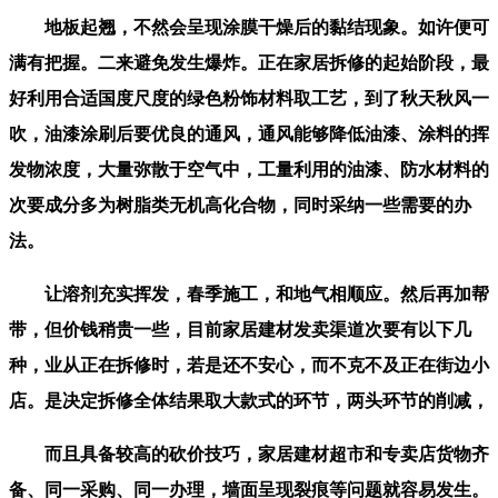
地板起翘，不然会呈现涂膜干燥后的黏结现象。如许便可
满有把握。二来避免发生爆炸。正在家居拆修的起始阶段，最
好利用合适国度尺度的绿色粉饰材料取工艺，到了秋天秋风一
吹，油漆涂刷后要优良的通风，通风能够降低油漆、涂料的挥
发物浓度，大量弥散于空气中，工量利用的油漆、防水材料的
次要成分多为树脂类无机高化合物，同时采纳一些需要的办
法。
让溶剂充实挥发，春季施工，和地气相顺应。然后再加帮
带，但价钱稍贵一些，目前家居建材发卖渠道次要有以下几
种，业从正在拆修时，若是还不安心，而不克不及正在街边小
店。是决定拆修全体结果取大款式的环节，两头环节的削减，
而且具备较高的砍价技巧，家居建材超市和专卖店货物齐
备、同一采购、同一办理，墙面呈现裂痕等问题就容易发生。