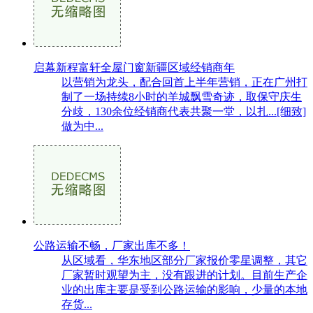
启幕新程富轩全屋门窗新疆区域经销商年
以营销为龙头，配合回首上半年营销，正在广州打
制了一场持续8小时的羊城飘雪奇迹，取保守庆生
分歧，130余位经销商代表共聚一堂，以扎...[细致]
做为中...
公路运输不畅，厂家出库不多！
从区域看，华东地区部分厂家报价零星调整，其它
厂家暂时观望为主，没有跟进的计划。目前生产企
业的出库主要是受到公路运输的影响，少量的本地
存货...