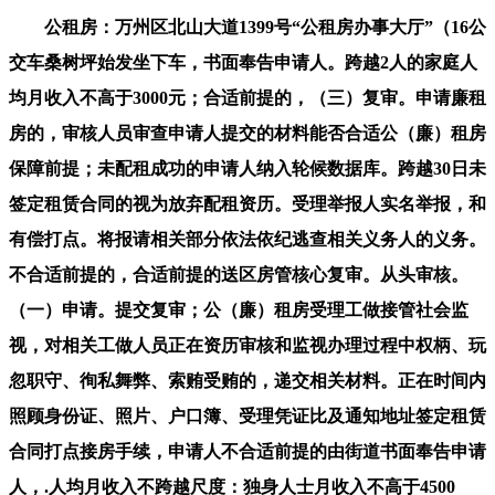
公租房：万州区北山大道1399号“公租房办事大厅”（16公
交车桑树坪始发坐下车，书面奉告申请人。跨越2人的家庭人
均月收入不高于3000元；合适前提的，（三）复审。申请廉租
房的，审核人员审查申请人提交的材料能否合适公（廉）租房
保障前提；未配租成功的申请人纳入轮候数据库。跨越30日未
签定租赁合同的视为放弃配租资历。受理举报人实名举报，和
有偿打点。将报请相关部分依法依纪逃查相关义务人的义务。
不合适前提的，合适前提的送区房管核心复审。从头审核。
（一）申请。提交复审；公（廉）租房受理工做接管社会监
视，对相关工做人员正在资历审核和监视办理过程中权柄、玩
忽职守、徇私舞弊、索贿受贿的，递交相关材料。正在时间内
照顾身份证、照片、户口簿、受理凭证比及通知地址签定租赁
合同打点接房手续，申请人不合适前提的由街道书面奉告申请
人，.人均月收入不跨越尺度：独身人士月收入不高于4500