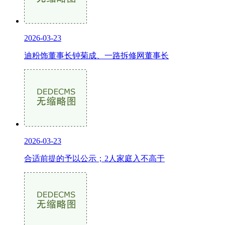
2026-03-23
迪粉饰董事长钟菊成、一路拆修网董事长
2026-03-23
合适前提的予以公示；2人家庭入不高于