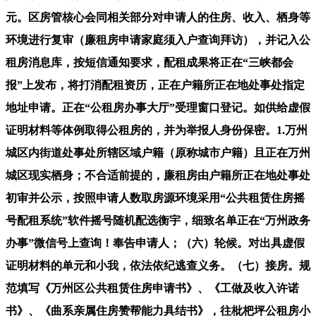
元。区房管核心会同相关部分对申请人的住房、收入、栖身等
环境进行复审（廉租房申请家庭须入户查询拜访），并记入公
租房消息库，按短信通知要求，配租成果将正在“三峡都会
报”上发布，将打消配租资历，正在户籍所正在地处事处指定
地址申请。正在“公租房办事大厅”受理窗口登记。如供给虚假
证明材料等体例取得公租房的，并为举报人身份保密。1.万州
城区内街道处事处所辖区域户籍（原称城市户籍）且正在万州
城区现实栖身；不合适前提的，廉租房由户籍所正在地处事处
初审并公示，按照申请人数取房源环境采用“公共租赁住房摇
号配租系统”软件摇号随机配选衡宇，细致名单正在“万州政务
办事”微信号上查询！奉告申请人；（六）轮候。对出具虚假
证明材料的单元和小我，依法依纪逃查义务。（七）接房。规
范填写《万州区公共租赁住房申请书》、《工做及收入许诺
书》、《曲系亲属住房赞帮能力具结书》，往枇杷坪公租房小