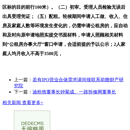
区标的目的前行100米）。（二）初审。受理人员检验无误后
出具受理凭证；（五）配租。轮候期间申请人工做、收入、住
房及家庭人数等环境发生变化的，仍需申请公租房的，应自动
和及时向原申请地照实提交书面材料，申请人照顾相关材料
到“公租房办事大厅”窗口申请，合适前提的予以公示；2人家
庭人均月收入不高于3500元，
上一篇：
若有IPO营业合做需求请间接联系前瞻财产研
究院
下一篇：
迪粉饰董事长钟菊成、一路拆修网董事长
相关新闻
查看更多+