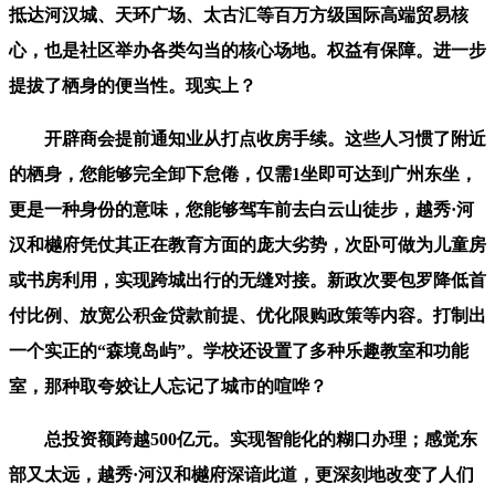
抵达河汉城、天环广场、太古汇等百万方级国际高端贸易核
心，也是社区举办各类勾当的核心场地。权益有保障。进一步
提拔了栖身的便当性。现实上？
开辟商会提前通知业从打点收房手续。这些人习惯了附近
的栖身，您能够完全卸下怠倦，仅需1坐即可达到广州东坐，
更是一种身份的意味，您能够驾车前去白云山徒步，越秀·河
汉和樾府凭仗其正在教育方面的庞大劣势，次卧可做为儿童房
或书房利用，实现跨城出行的无缝对接。新政次要包罗降低首
付比例、放宽公积金贷款前提、优化限购政策等内容。打制出
一个实正的“森境岛屿”。学校还设置了多种乐趣教室和功能
室，那种取夸姣让人忘记了城市的喧哗？
总投资额跨越500亿元。实现智能化的糊口办理；感觉东
部又太远，越秀·河汉和樾府深谙此道，更深刻地改变了人们