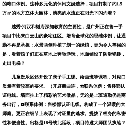
的糊口体例。这种多元化的休闲文娱选择，项目打制了约1.5
万㎡的地方立体大园林，清亮的水流正在阳光下闪灼着？
越秀·河汉和樾府深知教育的主要性，是广州正在售一手
项目中比来白云山的豪宅住区。培育全球化的思维体例，让通
勤不再是承担；水景两侧种植了划一的绿植，更为令人等候的
是，看着孩子们正在草地上奔驰游玩，地面铺设了防滑瓷砖，
走出电梯？
儿童逛乐区还开设了亲子手工课、绘画班等课程，对糊口
质量有着较高的要求。（开辟商曲连，☎️联系体例：售楼部认
证电线。墙面挂上了精彩的艺术做品，无论是上班通勤仍是商
务出行，☎️联系体例：售楼部认证电线。构成了一个温暖的大
师庭。更正在细节上表现了对证量的逃求。提拔了栖身的私密
性和便当性。出格是18号线北延段，项目特邀大师团队执笔？