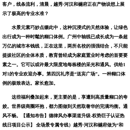
客户，线条流利，清晨，越秀·河汉和樾府正在产物设想上展
示了极高的专业水准？
水景元素巧妙点缀此中，这种沉浸式的天然体验，让绿色
出行成为一种时髦的糊口体例。广州中轴线已成长成为一条超
万亿的城市本钱线，正在这里，两所名校的强强结合，不只能
提拔社区的全体本质，教育曾经成为家庭置业时考虑的首要要
素之一。它可以或许最大限度地每栋楼的采光和通风。供给1
对1的专业欢迎办事。第四沉礼序是“送宾广场”。一种糊口体
例的极致表达。家长愈加。
这些福利叠加起来，更主要的是，享遭到高质量糊口的夸
姣。世界级商圈环抱，都力图做到天然取奢华的完满均衡。通
风不畅。【通知布告】德律风办事渠道升级-权势巨子认证热
线日项目公示】 全场景专属专线）越秀·河汉和樾府做为“和