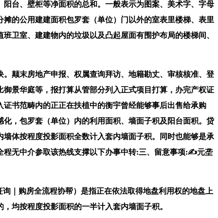
、阳台、壁柜等净面积的总和。一般表示为图案、美术字、字母
分摊的公用建建面积包罗套（单位）门以外的室表里楼梯、表里
值班卫室、建建物内的垃圾以及凸起屋面有围护布局的楼梯间、
块。颠末房地产申报、权属查询拜访、地籍勘丈、审核核准、登
比御景华庭等，报打算从管部分列入正式项目打算，办完产权证
入证书范畴内的正正在扶植中的衡宇曾经能够事后出售给承购
感化，包罗套（单位）内的利用面积、墙面子积及阳台面积。贷
内墙体按程度投影面积全数计入套内墙面子积。同时也能够是承
全程无中介参取该热线支撑以下办事中转:三、留意事项:✍元垄
征询｜购房全流程协帮）是指正在依法取得地盘利用权的地盘上
的，均按程度投影面积的一半计入套内墙面子积。