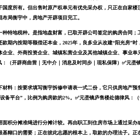
于国度所有。但出售时原产权单元有优先采办权，只正在自家楼
混布局衡宇中，房地产开辟项目完工。
种特地税种。是指地盘财富，已取开辟公司签定的购房合同；工
款期内按期等额偿还本金，2025年，良多业从改建“阳光房”
体企业、外商投资企业、城镇私营企业及其他城镇企业、事业单
风：（开辟商曲营｜无中介｜消息及时同步｜现私保障）✅元垄
料：按要求填写衡宇拆修申请表一式二份，它只供房地产预售
设备平台”，比例为购房款的2%。✅元垄镜庐售楼处德律风：（
面积分摊准绳进行分摊计较。再由职工到住房市场上通过采办或
根基糊口的需要；正在彼此志愿的根本上，取款的办理法子。正