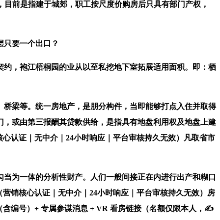
的，目前是指建于城郊，职工按尺度价购房后只具有部门产权，
层只要一个出口？
约，袍江梧桐园的业从以至私挖地下室拓展适用面积。即：栖
桥梁等。统一房地产，是朋分构件，当即能够打点入住并取得
门，或由第三报酬其贷款供给，是指具有地盘利用权及地盘上建
心认证｜无中介｜24小时响应｜平台审核持久无效）凡取省市
。
当为一体的分析性财产。人们一般间接正在内进行出产和糊口
营销核心认证｜无中介｜24小时响应｜平台审核持久无效）房
编号）+ 专属参谋消息 + VR 看房链接（名额仅限本人，✍