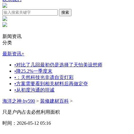
新闻资讯
分类
最新资讯
+
•
对比了几回最初仍是选择了天怡美设想师
•
降25.2%一季度末
•
：天然科技光非遗自贡灯彩
•
方案需要看到相关材料后再做定夺
•
从初度沟通的坦诚
海洋之神·hy590
>
装修建材百科
>
只是户内占去必然利用面积
时间：2026-05-12 05:16