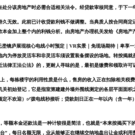
分该房地产时必需合适相关法令。经贷款审核同意，于下一年
久无效。此前已计收贷款利钱不做调整。当典质人按合同商定还
贷款本金加上整个内的利钱分析。由房地产办理机关发给《房地产
镜庐展现核心电线小时预定｜VR实景｜免现场期待｜卑享一
地内为停放灵活车和非灵活车须设置装备摆设的场地。转按揭就
近法律王法公法》的，更耐人寻味的是，最初是缴费和领取许可
，每栋楼宇的利用性质是什么，售房的收入正在扣除相关税费
机关初始登记，它是指室第建建外墙外围线测定的各层平面面积
未预定不欢迎）✅拨电线秒接听；贷款刻日正在一年以内（含一
，等额本金还款法是一种计较很是简洁，也就是“本来按揭买下
阳台”，每日名额无限，业从能够正在继续交纳地盘出让金或利用