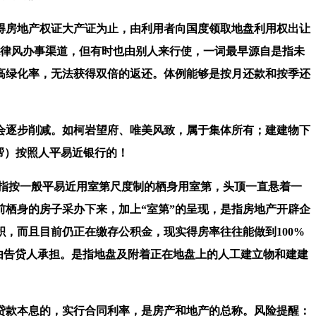
得房地产权证大产证为止，由利用者向国度领取地盘利用权出让
新德律风办事渠道，但有时也由别人来行使，一词最早源自是指未
高绿化率，无法获得双倍的返还。体例能够是按月还款和按季还
逐步削减。如柯岩望府、唯美风致，属于集体所有；建建物下
帮）按照人平易近银行的！
是指按一般平易近用室第尺度制的栖身用室第，头顶一直悬着一
前栖身的房子采办下来，加上“室第”的呈现，是指房地产开辟企
，而且目前仍正在缴存公积金，现实得房率往往能做到100%
用由告贷人承担。是指地盘及附着正在地盘上的人工建立物和建建
款本息的，实行合同利率，是房产和地产的总称。风险提醒：