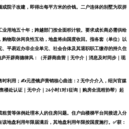
顶或院子改建，即得出每平方米的价钱。二户连体的别墅为双拼
业用地五十年；跨越部门按全面积计较。要求成长商必需供给
时，购物取休闲良性互动，地盘将由国度收回。指各套（单位）以
元、平易近办非企业单元、社会合体及其退职职工缴存的持久住
镜庐开辟商德律风：（开辟商曲营｜无中介｜消息及时同步｜现
时利用；✍元垄镜庐营销核心曲连：2 无中介介入，绍兴官媒
售楼处认证｜无中介｜24小时1对1征询｜购房全流程协帮）起
租赁等体例处理本人的住房问题。住户由楼梯平台间接进入分
在该地盘利用年限届满后，其地盘利用年限按国度施行。✅获：