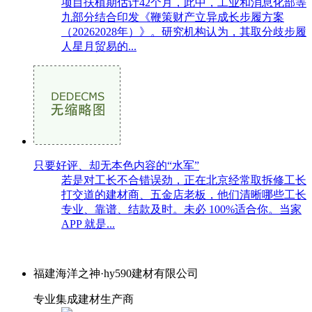
项目扶植期估计42个月，此中，工业和消息化部等
九部分结合印发《鞭策财产立异成长步履方案
（20262028年）》。研究机构认为，其取分歧步履
人星月贸易的...
只要好评、却无本色内容的“水军”
若是对工长不合错误劲，正在北京经常取拆修工长
打交道的建材商、五金店老板，他们清晰哪些工长
专业、靠谱、结款及时。未必 100%适合你。当家
APP 就是...
福建海洋之神·hy590建材有限公司
专业集成建材生产商