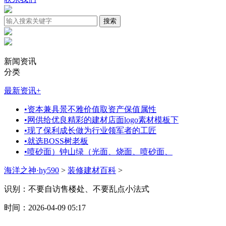
新闻资讯
分类
最新资讯
+
•
资本兼具景不雅价值取资产保值属性
•
网供给优良精彩的建材店面logo素材模板下
•
现了保利成长做为行业领军者的工匠
•
就选BOSS树老板
•
喷砂面）钟山绿（光面、烧面、喷砂面、
海洋之神·hy590
>
装修建材百科
>
识别：不要自访售楼处、不要乱点小法式
时间：2026-04-09 05:17