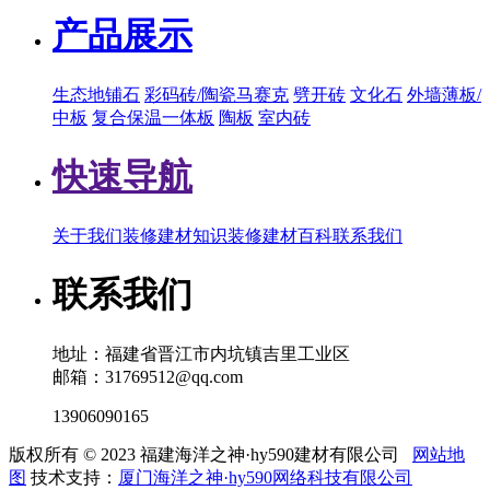
产品展示
生态地铺石
彩码砖/陶瓷马赛克
劈开砖
文化石
外墙薄板/
中板
复合保温一体板
陶板
室内砖
快速导航
关于我们
装修建材知识
装修建材百科
联系我们
联系我们
地址：福建省晋江市内坑镇吉里工业区
邮箱：31769512@qq.com
13906090165
版权所有 © 2023 福建海洋之神·hy590建材有限公司
网站地
图
技术支持：
厦门海洋之神·hy590网络科技有限公司