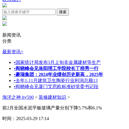
新闻资讯
分类
最新资讯
+
•
国家统计局发布3月上旬非金属建材等生产
•
阎晓峰会见洛阳理工学院校长丁梧秀一行
•
豪瑞集团：2024年业绩创历史新高，2025年
•
去年1-11月建筑卫生陶瓷行业利润总额13
•
阎晓峰会见厦门艾思欧标准砂党委书记段
海洋之神·hy590
>
装修建材知识
>
前2月全国水泥平板玻璃产量分别下降5.7%和6.1%
时间：2025-03-29 17:14