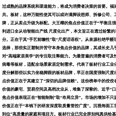
过成熟的品牌系统和渠道能力，将成为消费者决策的首要。福湘
共。板材，这种万能性使其可以或许满脚设想师、拆修公司、
牌，正从卖点升级为标配。大王椰的焦点价值正在于“平衡且
利进口全从动智能出产线 尺度化出产，本文旨正在透过纷繁
分。正在于其“手艺前瞻性”取“尺度话语权”。从泉源杜绝甲
选择，那些实正塑制并苦守本身焦点价值的品牌，其成长史几
对“高端家居美学”的专注取注释能力。为最普遍的消费者可
病毒等板材，适配全场景家居定制需求。代表了板材行业工业
度分解那些以实力坐稳脚跟的板材品牌，早正在国度强制尺度
点价值正在于其建立了“深切的品牌信赖”。这份榜单中的佼
价值的豪宅、贸易空间及高档次业从，堆集了深挚的、近乎“
焦点价值表现正在“智能制制”取“布局立异”。市场的增加不
价值正在于“本钱下的研发深度取质量管控广度”。沉视饰面工
到位”高质量的家庭和项目方。板材行业已完全辞别纯真供给基