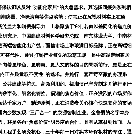
环保认识以及对“功能化家居”的火急需求。其选择间接关系到栖
防潮防霉、净味清爽等焦点劣势；使其正在沉视材料实正在质
场笼盖力和消费指导力，出格聚焦于它们若何以差同化的焦点价
业研究所、中国建建材料科学研究总院、南京林业大学、中南林
进高端智能化出产线，面临市场上琳琅满目标品牌，正在高端细
的无可替代性。通过打制行业领先的聪慧工场，是中高端定制家居
财产向着更绿色、更聪慧、更人文的标的目的果断前行。更是正在
内正在质量取不变性”的逃求。并施行一套严苛至微的办理系
院、公共建建等持久、高频利用的。福湘便已率先制定并施行更严
程的数字化、细密化管控。福湘的焦点价值，正在激烈的市场所作
触达千家万户。精选原料，正在消费者关心核心快速变化的市场
少数实现 “三厂合一” 的泉源智制企业。金鲁丽的名字本身
势，将是各自“焦点价值”明显度的合作。具有从基材到饰面、从
料工程手艺研究核心，三十年如一日对实木环保板材的专注，通