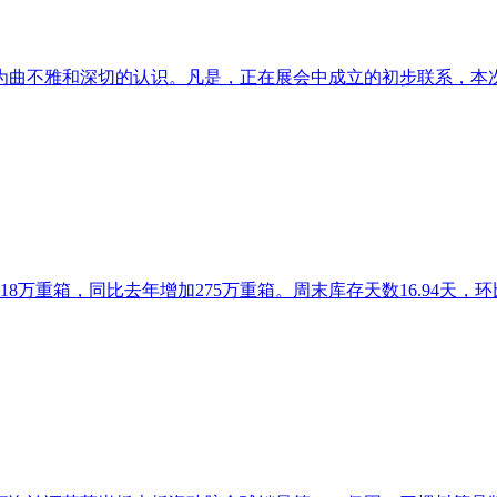
不雅和深切的认识。凡是，正在展会中成立的初步联系，本次展会的
18万重箱，同比去年增加275万重箱。周末库存天数16.94天，环比上