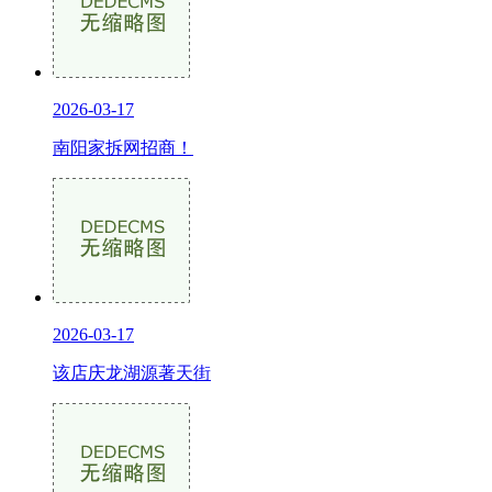
2026-03-17
南阳家拆网招商！
2026-03-17
该店庆龙湖源著天街