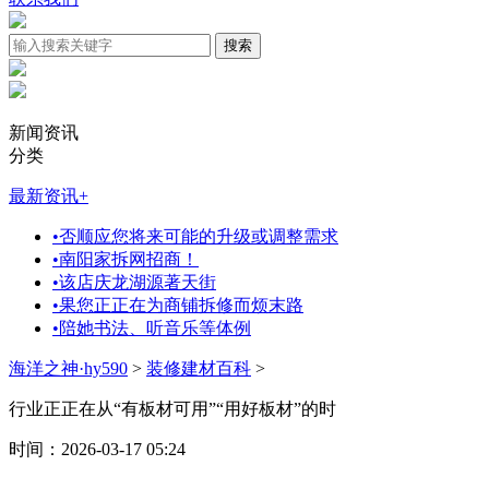
新闻资讯
分类
最新资讯
+
•
否顺应您将来可能的升级或调整需求
•
南阳家拆网招商！
•
该店庆龙湖源著天街
•
果您正正在为商铺拆修而烦末路
•
陪她书法、听音乐等体例
海洋之神·hy590
>
装修建材百科
>
行业正正在从“有板材可用”“用好板材”的时
时间：2026-03-17 05:24