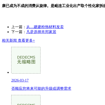
康已成为不成的消费从旋律。是毗连工业化出产取个性化家拆
上一篇：
从....建建粉饰材料发卖
下一篇：
凡是选择肖邦家居
相关新闻
查看更多+
2026-03-17
否顺应您将来可能的升级或调整需求