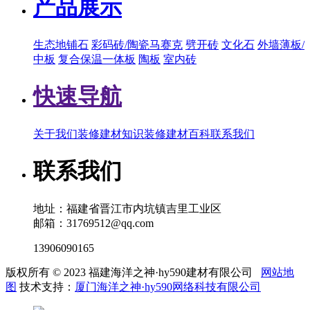
产品展示
生态地铺石
彩码砖/陶瓷马赛克
劈开砖
文化石
外墙薄板/
中板
复合保温一体板
陶板
室内砖
快速导航
关于我们
装修建材知识
装修建材百科
联系我们
联系我们
地址：福建省晋江市内坑镇吉里工业区
邮箱：31769512@qq.com
13906090165
版权所有 © 2023 福建海洋之神·hy590建材有限公司
网站地
图
技术支持：
厦门海洋之神·hy590网络科技有限公司