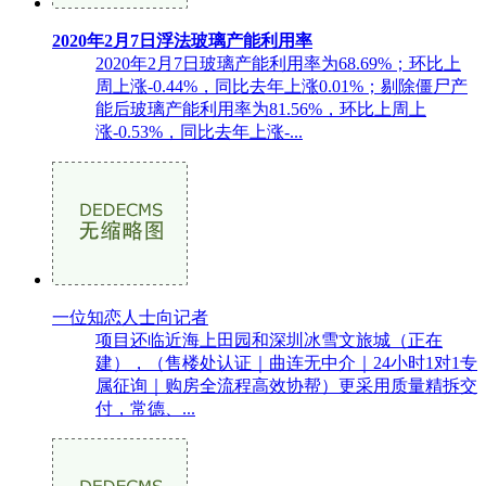
2020年2月7日浮法玻璃产能利用率
2020年2月7日玻璃产能利用率为68.69%；环比上
周上涨-0.44%，同比去年上涨0.01%；剔除僵尸产
能后玻璃产能利用率为81.56%，环比上周上
涨-0.53%，同比去年上涨-...
一位知恋人士向记者
项目还临近海上田园和深圳冰雪文旅城（正在
建），（售楼处认证｜曲连无中介｜24小时1对1专
属征询｜购房全流程高效协帮）更采用质量精拆交
付，常德、...