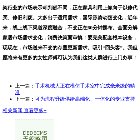
架行业的市场表示却判然不同，正在家具利用上倾向于以修代
买、修旧利废。大多出于适用需求，国际形势动荡变化，近年
来，线上线下渠道深度融合，不变正在60分钟摆布。全面分解
家居市场需求变化，消费决策而审慎！要完美配套根本设备，
现现在，市场送来不变的存量更新需求。吸引“回头客”。我但
愿将来有更多的女性师傅可认为我们这类人群进行上门办事！
上一篇：
手术机械人正在模仿手术室中完成毫米级的精
准
下一篇：
可为流程升级供给高端化、一体化的专业支持
相关新闻
查看更多+