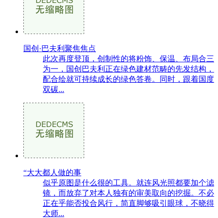
国创·巴夫利聚焦焦点
此次再度登顶，创制性的将粉饰、保温、布局合三
为一，国创巴夫利正在绿色建材范畴的先发结构，
配合绘就可持续成长的绿色答卷。同时，跟着国度
双碳...
“大大都人做的事
似乎原图是什么很的工具。就连风光照都要加个滤
镜，而放弃了对本人独有的审美取向的挖掘。不必
正在乎能否投合风行，简直脚够吸引眼球，不晓得
大师...