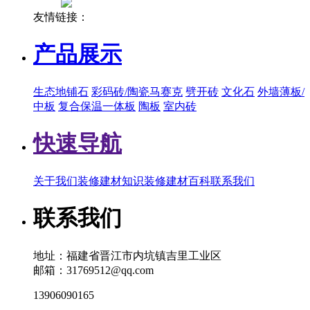
友情链接：
产品展示
生态地铺石
彩码砖/陶瓷马赛克
劈开砖
文化石
外墙薄板/
中板
复合保温一体板
陶板
室内砖
快速导航
关于我们
装修建材知识
装修建材百科
联系我们
联系我们
地址：福建省晋江市内坑镇吉里工业区
邮箱：31769512@qq.com
13906090165