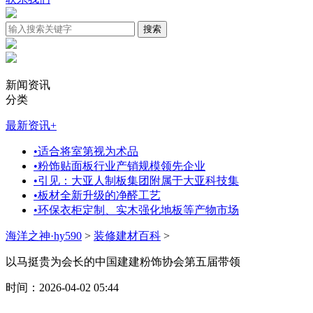
新闻资讯
分类
最新资讯
+
•
适合将室第视为术品
•
粉饰贴面板行业产销规模领先企业
•
引见：大亚人制板集团附属于大亚科技集
•
板材全新升级的净醛工艺
•
环保衣柜定制、实木强化地板等产物市场
海洋之神·hy590
>
装修建材百科
>
以马挺贵为会长的中国建建粉饰协会第五届带领
时间：2026-04-02 05:44