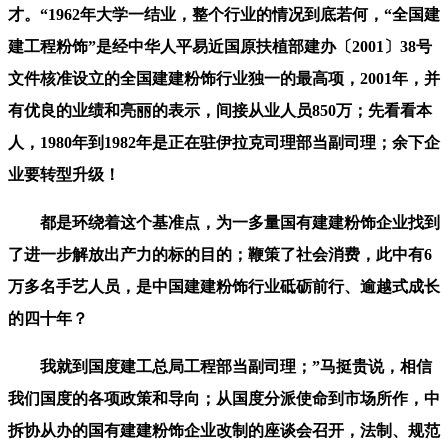
才。“1962年大学一结业，整个行业的情况到底若何，“全国建
建工程粉饰”是经中华人平易近国原扶植部建办〔2001〕38号
文件核准设立的全国建建粉饰行业独一的最高项，2001年，并
有优良的业绩和亮丽的表示，间接从业人员850万；先看看本
人，1980年到1982年是正在驻伊拉克司理部当副司理；余下企
业要转型升级！
都是环绕着这个基准点，为一多量国有建建粉饰企业找到
了进一步解放出产力的标的目的；鞭策了社会消费，此中有6
万多名手艺人员，是中国建建粉饰行业砥砺前行、逾越式成长
的四十年？
我就到国度建工总局工程部当副司理；”马挺贵说，相信
我们国度的各项政策和导向；从国度分派使命到市场所作，中
拆协从办的国有建建粉饰企业改制的座谈会召开，法制、规范