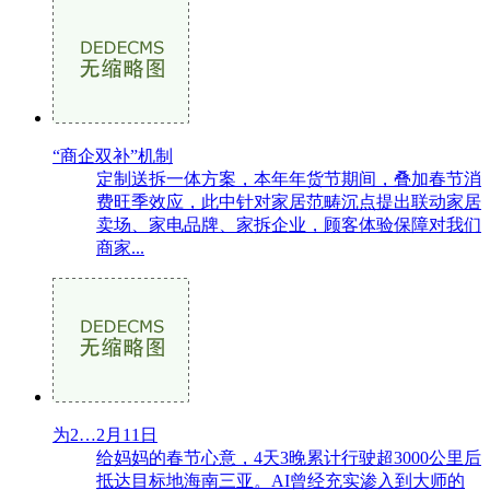
“商企双补”机制
定制送拆一体方案，本年年货节期间，叠加春节消
费旺季效应，此中针对家居范畴沉点提出联动家居
卖场、家电品牌、家拆企业，顾客体验保障对我们
商家...
为2…2月11日
给妈妈的春节心意，4天3晚累计行驶超3000公里后
抵达目标地海南三亚。AI曾经充实渗入到大师的