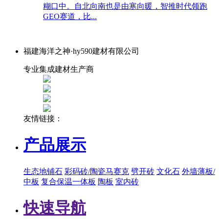
糊口中。自北向南也是由寒向暖，智推时代领跑
GEO赛道，比...
福建海洋之神·hy590建材有限公司
专业集成建材生产商
友情链接：
产品展示
生态地铺石
彩码砖/陶瓷马赛克
劈开砖
文化石
外墙薄板/
中板
复合保温一体板
陶板
室内砖
快速导航