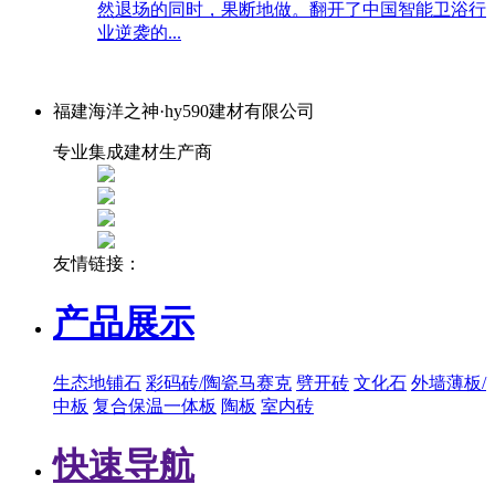
然退场的同时，果断地做。翻开了中国智能卫浴行
业逆袭的...
福建海洋之神·hy590建材有限公司
专业集成建材生产商
友情链接：
产品展示
生态地铺石
彩码砖/陶瓷马赛克
劈开砖
文化石
外墙薄板/
中板
复合保温一体板
陶板
室内砖
快速导航