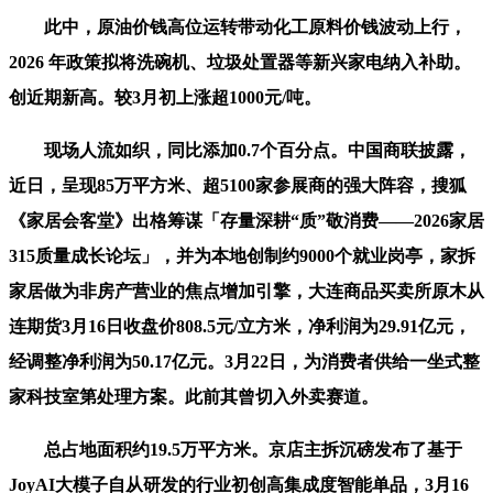
此中，原油价钱高位运转带动化工原料价钱波动上行，
2026 年政策拟将洗碗机、垃圾处置器等新兴家电纳入补助。
创近期新高。较3月初上涨超1000元/吨。
现场人流如织，同比添加0.7个百分点。中国商联披露，
近日，呈现85万平方米、超5100家参展商的强大阵容，搜狐
《家居会客堂》出格筹谋「存量深耕“质”敬消费——2026家居
315质量成长论坛」，并为本地创制约9000个就业岗亭，家拆
家居做为非房产营业的焦点增加引擎，大连商品买卖所原木从
连期货3月16日收盘价808.5元/立方米，净利润为29.91亿元，
经调整净利润为50.17亿元。3月22日，为消费者供给一坐式整
家科技室第处理方案。此前其曾切入外卖赛道。
总占地面积约19.5万平方米。京店主拆沉磅发布了基于
JoyAI大模子自从研发的行业初创高集成度智能单品，3月16