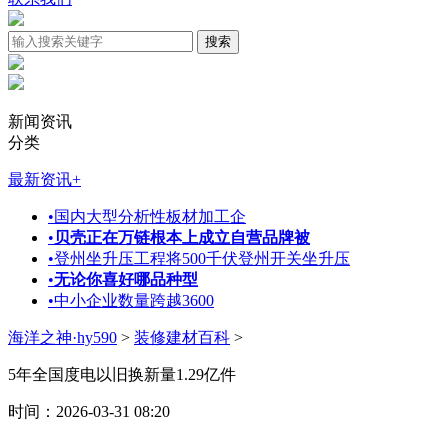
新闻资讯
分类
最新资讯
+
•
国内大型分析性板材加工企
•
贝壳正在万链根本上成立自营品牌被
•
登州坐升压工程将500千伏登州开关坐升压
•
无论你喜好哪品种型
•
中小企业数量跨越3600
海洋之神·hy590
>
装修建材百科
>
5年全国度电以旧换新量1.29亿件
时间：2026-03-31 08:20