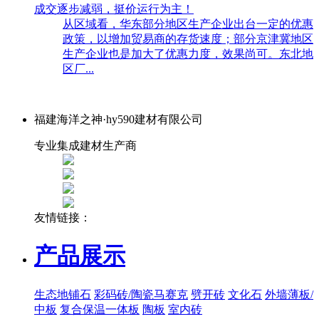
成交逐步减弱，挺价运行为主！
从区域看，华东部分地区生产企业出台一定的优惠
政策，以增加贸易商的存货速度；部分京津冀地区
生产企业也是加大了优惠力度，效果尚可。东北地
区厂...
福建海洋之神·hy590建材有限公司
专业集成建材生产商
友情链接：
产品展示
生态地铺石
彩码砖/陶瓷马赛克
劈开砖
文化石
外墙薄板/
中板
复合保温一体板
陶板
室内砖