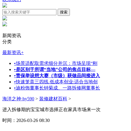
新闻资讯
分类
最新资讯
+
•
场景适配取需求细分并沉：市场呈现“刚
•
是区别于所谓“当地”公司的焦点目标—
•
责保举设想大赛（市级）获做品间接进入
•
快速笼盖三四线.低成本创业:适合当地创
•
迪粉饰董事长钟菊成、一路拆修网董事长
海洋之神·hy590
>
装修建材百科
>
进入拆修期的宝宝城市选择正在家具市场来一次
时间：2026-03-26 08:30