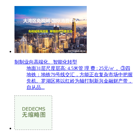
制制业向高端化、智能化转型
地面31层尺度层高: 4.5米管 理 费 : 25元/㎡， ③四
地铁：地铁79号线交汇，方能正在复杂市场中把握
先机。罗湖区将以红岭为轴打制新兴金融财产带，
自从品...